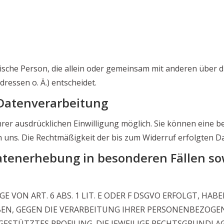
istische Person, die allein oder gemeinsam mit anderen über
essen o. Ä.) entscheidet.
 Datenverarbeitung
r ausdrücklichen Einwilligung möglich. Sie können eine bere
an uns. Die Rechtmäßigkeit der bis zum Widerruf erfolgten 
tenerhebung in besonderen Fällen so
ON ART. 6 ABS. 1 LIT. E ODER F DSGVO ERFOLGT, HABEN
BEN, GEGEN DIE VERARBEITUNG IHRER PERSONENBEZOGE
GESTÜTZTES PROFILING. DIE JEWEILIGE RECHTSGRUNDLA