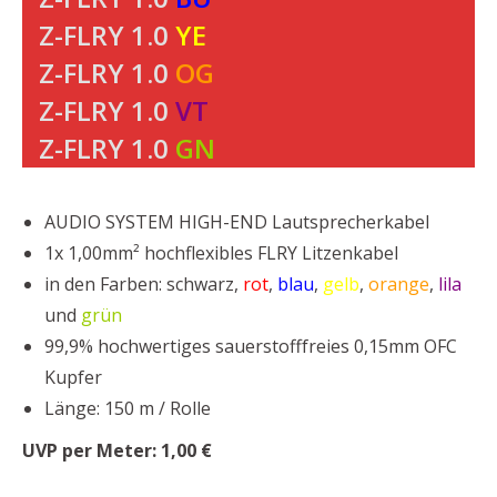
Z-FLRY 1.0
YE
Z-FLRY 1.0
OG
Z-FLRY 1.0
VT
Z-FLRY 1.0
GN
AUDIO SYSTEM HIGH-END Lautsprecherkabel
1x 1,00mm² hochflexibles FLRY Litzenkabel
in den Farben: schwarz,
rot
,
blau
,
gelb
,
orange
,
lila
und
grün
99,9% hochwertiges sauerstofffreies 0,15mm OFC
Kupfer
Länge: 150 m / Rolle
UVP per Meter: 1,00 €