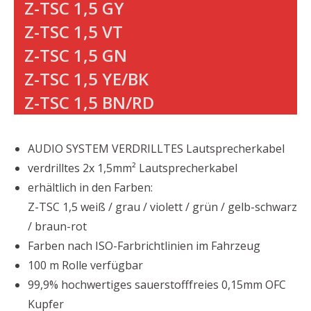
Z-TSC 1,5 GY
Z-TSC 1,5 VT
Z-TSC 1,5 GN
Z-TSC 1,5 YE/BK
Z-TSC 1,5 BN/RD
AUDIO SYSTEM VERDRILLTES Lautsprecherkabel
verdrilltes 2x 1,5mm² Lautsprecherkabel
erhältlich in den Farben:
Z-TSC 1,5 weiß / grau / violett / grün / gelb-schwarz
/ braun-rot
Farben nach ISO-Farbrichtlinien im Fahrzeug
100 m Rolle verfügbar
99,9% hochwertiges sauerstofffreies 0,15mm OFC
Kupfer