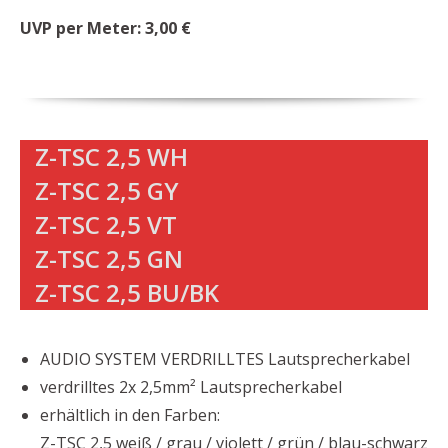
UVP per Meter: 3,00 €
Z-TSC 2,5 WH
Z-TSC 2,5 GY
Z-TSC 2,5 VT
Z-TSC 2,5 GN
Z-TSC 2,5 BU/BK
AUDIO SYSTEM VERDRILLTES Lautsprecherkabel
verdrilltes 2x 2,5mm² Lautsprecherkabel
erhältlich in den Farben:
Z-TSC 2,5 weiß / grau / violett / grün / blau-schwarz